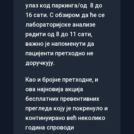
улаз код паркинга/од 8 до
16 сати. С обзиром да ће се
лабораторијске анализе
радити од 8 до 11 сати,
важно је напоменути да
пацијенти претходно не
доручкују.
Као и бројне претходне, и
ова најновија акција
бесплатних превентивних
прегледа коју је покренуло и
континуирано већ неколико
година спроводи