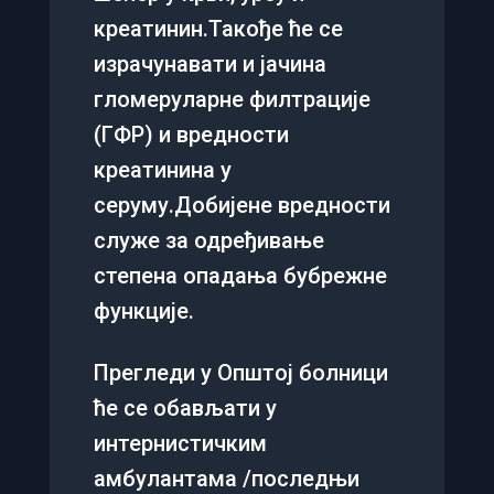
креатинин.Такође ће се
израчунавати и јачина
гломеруларне филтрације
(ГФР) и вредности
креатинина у
серуму.Добијене вредности
служе за одређивање
степена опадања бубрежне
функције.
Прегледи у Општој болници
ће се обављати у
интернистичким
амбулантама /последњи