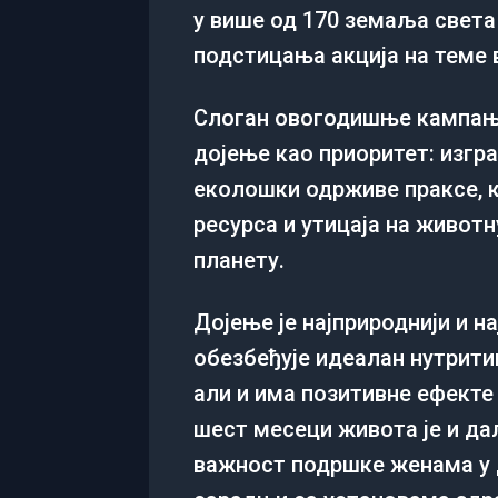
у више од 170 земаља света
подстицања акција на теме 
Слоган овогодишње кампање
дојење као приоритет: изгр
еколошки одрживе праксе, 
ресурса и утицаја на живот
планету.
Дојење је најприроднији и н
обезбеђује идеалан нутритив
али и има позитивне ефекте
шест месеци живота је и да
важност подршке женама у до