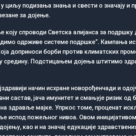
 у циљу подизања знања и свести о значају и 
везане за дојење.
 коју спроводи Светска алијанса за подршку 
адимо одрживе системе подршке“. Кампања ис
која доприноси борби против климатских пр
ну средину. Подстицањем дојења штитимо здра
ајздравији начин исхране новорођенчади и одо
ни састав, јача имунитет и смањује ризик од 
 на здравље мајке. Упркос томе, проценат иск
ље испод пожељног нивоа. Овом иницијативом 
јењу, као и на значај едукације здравствених