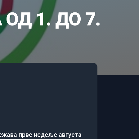
Д 1. ДО 7.
лежава прве недеље августа