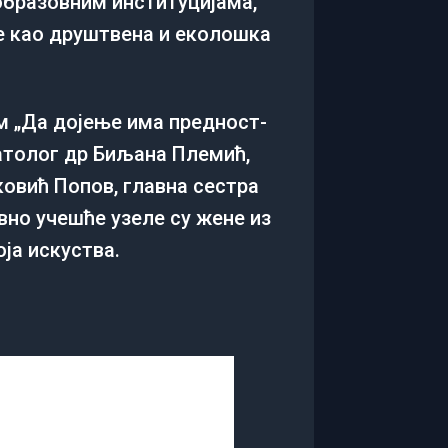
образовним институцијама,
е као друштвена и еколошка
м „Да дојење има предност-
атолог др Биљана Племић,
ковић Попов, главна сестра
но учешће узеле су жене из
оја искуства.