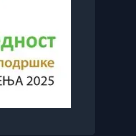
Приступачност
A-
A+
100
%
🌗
Црно-бело (Сиви тонови)
👁️
Високи контраст
🔄
Негативан контраст
🔗
Подвуци линкове
🔤
Читак фонт