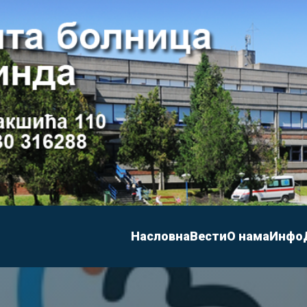
Насловна
Вести
О нама
Инфо