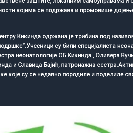
авствене заштите, локалним самоуправама и 
вности којима се подржава и промовише дојењ
ентру Кикинда одржана је трибина под називо
подршке“.Учесници су били специјалиста неон
естра неонатологије ОБ Кикинда , Оливера Вуч
да и Славица Бајић, патронажна сестра.Актив
ке које су се недавно породиле и поделиле св