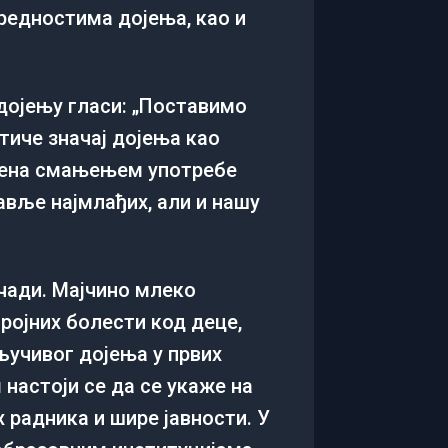
предностима дојења, као и
дојењу гласи: „Поставимо
тиче значај дојења као
омена смањењем употребе
вље најмлађих, али и нашу
јчади. Мајчино млеко
бројних болести код деце,
ључивог дојења у првих
настоји се да се укаже на
 радника и шире јавности. У