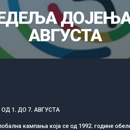
ЕДЕЉА ДОЈЕЊА О
АВГУСТА
Д 1. ДО 7. АВГУСТА
лобална кампања која се од 1992. године обе