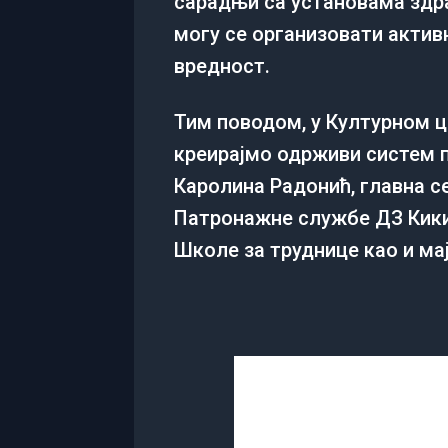
сарадњи са установама здр
могу се организовати акти
вредност.
Тим поводом, у Културном ц
креирајмо одрживи систем 
Каролина Радонић, главна с
Патронажне службе ДЗ Кикин
Школе за труднице као и мај