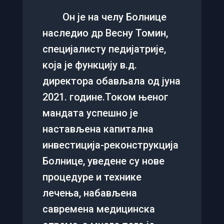
Он је на челу Болнице
наследио др Весну Томин,
специјалисту педијатрије,
која је функцију в.д.
директора обављала од јуна
2021. године.Током њеног
мандата успешно је
настављена капитална
инвестиција-реконструкција
Болнице, уведене су нове
процедуре и технике
лечења, набављена
савремена медицинска