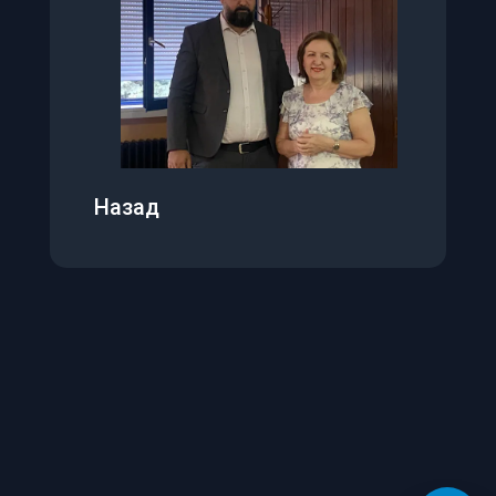
A-
A+
100
%
🌗
Црно-бело (Сиви тонови)
👁️
Високи контраст
Назад
🔄
Негативан контраст
🔗
Подвуци линкове
🔤
Читак фонт