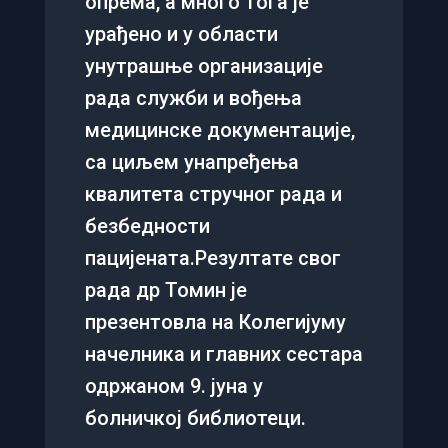
опрема, а много тога је
урађено и у области
унутрашње организације
рада служби и вођења
медицинске документације,
са циљем унапређења
квалитета стручног рада и
безбедности
пацијената.Резултате свог
рада др Томин је
презентовла на Колегијуму
начелника и главних сестара
одржаном 9. јуна у
болничкој библиотеци.