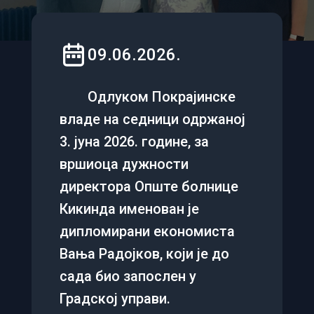
09.06.2026.
Одлуком Покрајинске
владе на седници одржаној
3. јуна 2026. године, за
вршиоца дужности
директора Опште болнице
Кикинда именован је
дипломирани економиста
Вања Радојков, који је до
сада био запослен у
Градској управи.