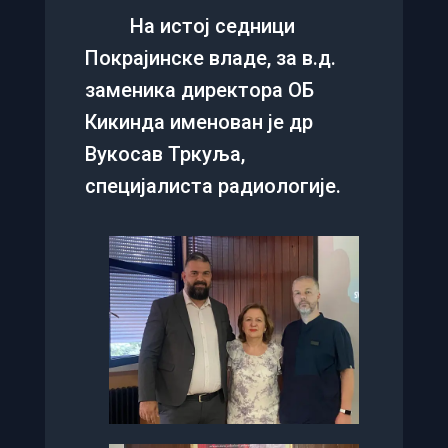
На истој седници
Покрајинске владе, за в.д.
заменика директора ОБ
Кикинда именован је др
Вукосав Тркуља,
специјалиста радиологије.