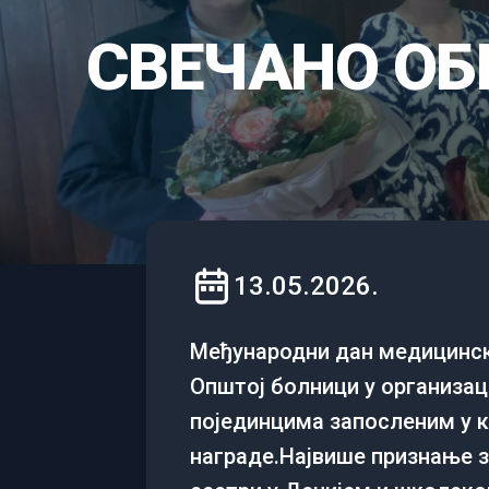
СВЕЧАНО О
13.05.2026.
Мeђународни дан медицински
Општој болници у организац
појeдинцима запослeним у 
награде.Највишe признањe за