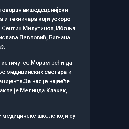
дговоран вишедеценијски
а и техничара који ускоро
на Сентин Милутинов, Ибоља
нислава Павловић, Биљана
з.
 и истичу се.Морам рећи да
нос медицинских сестара и
цијента.За нас је највеће
кла је Мелинда Клачак,
е медицинске школе који су