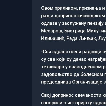
Овом приликом, признања и 
рад и допринос кикиндском 
одлазе у заслужену пензију
Месарош, Бистрица Милутин
Илибашић, Рада Љиљак, Љуб
-Сви здравствени радници су
су све који су данас награ
техничара у свакодневном ра
задовољство да болесном п
председница Организације 
Свој допринос свечаности к
говорили о историјату здра