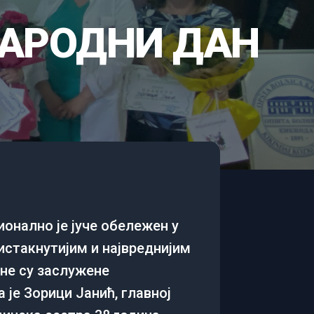
АРОДНИ ДАН
ионално је јуче обeлeжeн у
истакнутијим и највреднијим
не су заслужене
 јe Зорици Јанић, главној