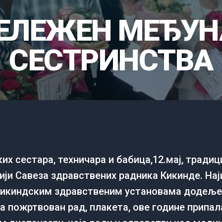
БЕЛЕЖЕН МЕЂУН
СЕСТРИНСТВА
х сестара, техничара и бабица,12.мај, традиц
ији Савеза здравствених радника Кикинде. Нај
кикиндским здравствeним установама додeљe
 пожртвован рад, плакeта, овe годинe припала