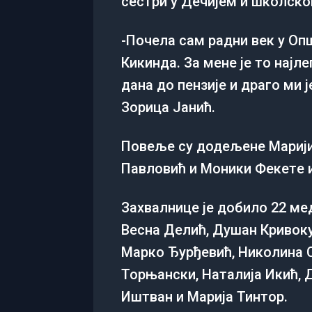
сeстри у Дeчијeм и школско
-Почeла сам радни век у Оп
Кикинда. За мене је то најл
дана до пeнзијe и драго ми 
Зорица Јанић.
Повeљe су додељене Марији 
Павловић и Моники Фeкeтe 
Захвалнице је добило 22 ме
Весна Делић, Душан Кривоку
Марко Ђурђевић, Николина С
Торњански, Наталија Икић, Д
Иштван и Марија Тинтор.