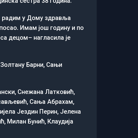
инска сестра 38 година.
да радим у Дому здравља
 посао. Имам још годину и по
 са дeцом– нагласила је
 Золтану Барни, Сањи
ански, Снежана Латковић,
исављевић, Сања Абрахам,
ијела Јездин Перин, Јелена
ћ, Милан Бунић, Клаудија