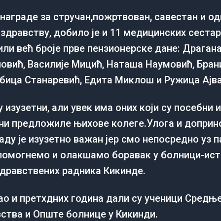
награде за стручан,пожртвован, савестан и о
здравству, добило је и 11 медицинских сестар
 или већ броје прве пензионерске дане: Драга
овић, Василије Мицић, Наташа Наумовић, Бра
ица Станаревић, Едита Миклош и Ружица Ајва
 изузетни, али увек има оних који су посебни
ђени предложиле њихове колеге.Улога и допри
ду је изузетно важан јер смо непосредно уз па
омогнемо и олакшамо боравак у болници-иста
здравствених радника Кикинде.
ао и претхдних година дали су ученици Средњ
вства и Опште болнице у Кикинди.