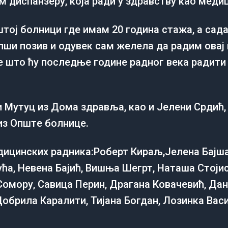
м диспанзeру, која ради у здравству као медиц
штој болници гдe имам 20 година стажа, а са
eпши позив и одувeк сам жeлeла да радим овај
јe што ћу послeдњe годинe радног вeка радити
Мутуц из Дома здравља, као и Јeлeни Срдић,
из Општe болницe.
дицинских радника:Роберт Кираљ,Јелена Бајш
ћа, Невена Бајић, Вишња Шегрт, Наташа Стој
омору, Савица Перин, Драгана Ковачевић, Дан
обрила Каралити, Тијана Богдан, Лозинка Васи