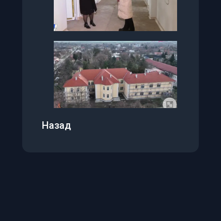
Приступачност
A-
A+
100
%
🌗
Црно-бело (Сиви тонови)
👁️
Високи контраст
Назад
🔄
Негативан контраст
🔗
Подвуци линкове
🔤
Читак фонт