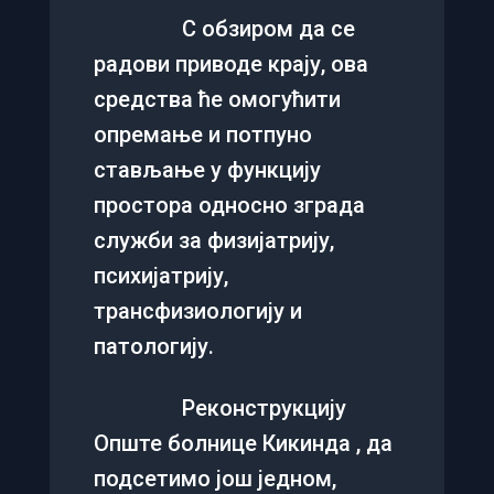
С обзиром да се
радови приводе крају, ова
средства ће омогућити
опремање и потпуно
стављање у функцију
простора односно зграда
служби за физијатрију,
психијатрију,
трансфизиологију и
патологију.
Реконструкцију
Опште болнице Кикинда , да
подсетимо још једном,