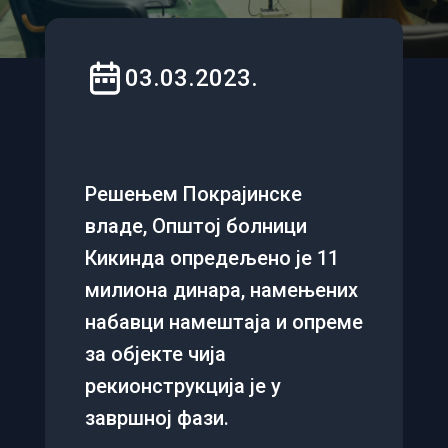
03.03.2023.
Решењем Покрајинске
владе, Општој болници
Кикинда опредељено је 11
милиона динара, намењених
набавци намештаја и опреме
за објекте чија
рекионструкција је у
завршној фази.