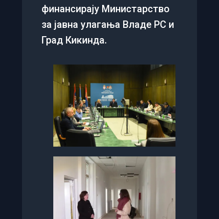
финансирају Министарство
за јавна улагања Владе РС и
Град Кикинда.