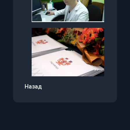
Приступачност
A-
A+
100
%
🌗
Црно-бело (Сиви тонови)
👁️
Високи контраст
Назад
🔄
Негативан контраст
🔗
Подвуци линкове