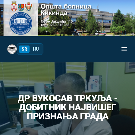
Your Company
SR
|
HU
Open
ДР ВУКОСАВ ТРКУЉА -
ДОБИТНИК НАЈВИШЕГ
ПРИЗНАЊА ГРАДА