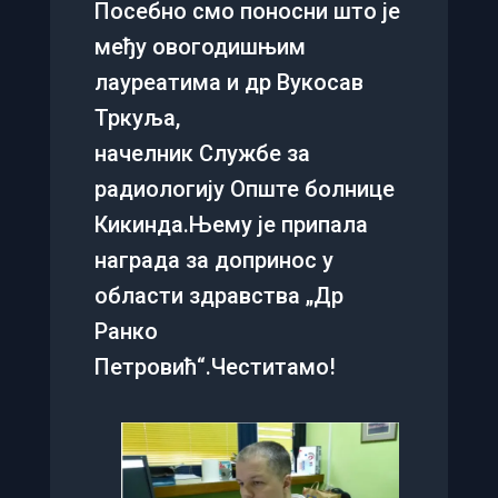
Посебно смо поносни што је
међу овогодишњим
лауреатима и др Вукосав
Тркуља,
начелник Службе за
радиологију Опште болнице
Кикинда.Њему је припала
награда за допринос у
области здравства „Др
Ранко
Петровић“.Честитамо!