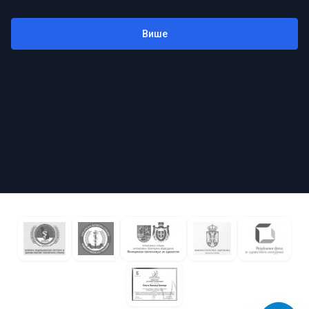
A-
A+
100
%
Више
🌗
Црно-бело (Сиви тонови)
👁️
Високи контраст
🔄
Негативан контраст
🔗
Подвуци линкове
🔤
Читак фонт